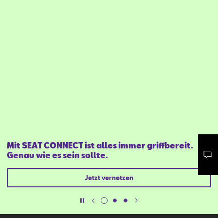
Mit SEAT CONNECT ist alles immer griffbereit.
Genau wie es sein sollte.
Mail schreiben
Kontaktformular
Anrufen
Jetzt vernetzen