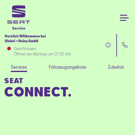
Herzlich Willkommen bei
Dinkel + Heiny GmbH
Services
Geschlossen
Öffnet am Montag um 07:30 Uhr
Fahrzeugangebote
Services
Fahrzeugangebote
Zubehör
SEAT
Zubehör
CONNECT.
Über uns
Aktionen